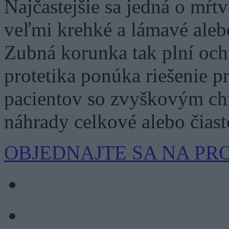
Najčastejšie sa jedná o mŕtv
veľmi krehké a lámavé alebo
Zubná korunka tak plní och
protetika ponúka riešenie p
pacientov so zvyškovým ch
náhrady celkové alebo čias
OBJEDNAJTE SA NA P