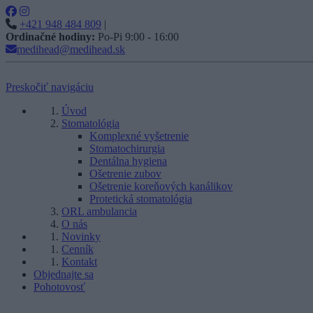
+421 948 484 809
|
Ordinačné hodiny:
Po-Pi 9:00 - 16:00
medihead@medihead.sk
Preskočiť navigáciu
Úvod
Stomatológia
Komplexné vyšetrenie
Stomatochirurgia
Dentálna hygiena
Ošetrenie zubov
Ošetrenie koreňových kanálikov
Protetická stomatológia
ORL ambulancia
O nás
Novinky
Cenník
Kontakt
Objednajte sa
Pohotovosť