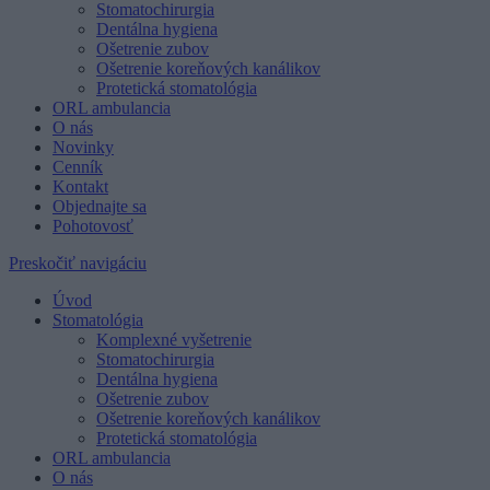
Stomatochirurgia
Dentálna hygiena
Ošetrenie zubov
Ošetrenie koreňových kanálikov
Protetická stomatológia
ORL ambulancia
O nás
Novinky
Cenník
Kontakt
Objednajte sa
Pohotovosť
Preskočiť navigáciu
Úvod
Stomatológia
Komplexné vyšetrenie
Stomatochirurgia
Dentálna hygiena
Ošetrenie zubov
Ošetrenie koreňových kanálikov
Protetická stomatológia
ORL ambulancia
O nás