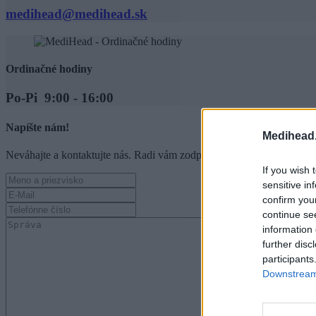
medihead@medihead.sk
Ordinačné hodiny
Po-Pi 9:00 - 16:00
Napíšte nám!
Medihead.
Neváhajte a kontaktujte nás. Radi vám zodpovieme všetky vaše otázk
If you wish 
sensitive in
confirm you
continue se
information 
further disc
participants
Downstream 