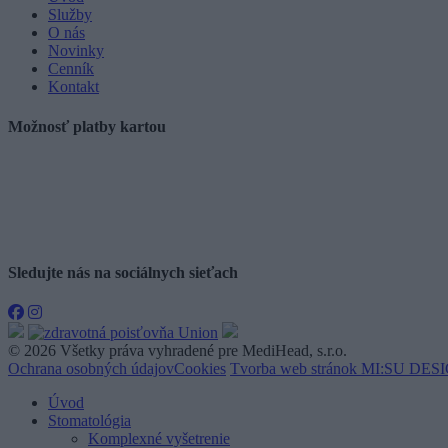
Služby
O nás
Novinky
Cenník
Kontakt
Možnosť platby kartou
Sledujte nás na
sociálnych sieťach
© 2026 Všetky práva vyhradené pre MediHead, s.r.o.
Ochrana osobných údajov
Cookies
Tvorba web stránok MI:SU DESIG
Úvod
Stomatológia
Komplexné vyšetrenie