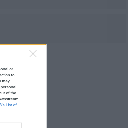
sonal or
ection to
ou may
 personal
out of the
 downstream
B’s List of