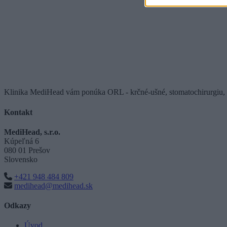
Klinika MediHead vám ponúka ORL - krčné-ušné, stomatochirurgiu,
Kontakt
MediHead, s.r.o.
Kúpeľná 6
080 01 Prešov
Slovensko
+421 948 484 809
medihead@medihead.sk
Odkazy
Úvod