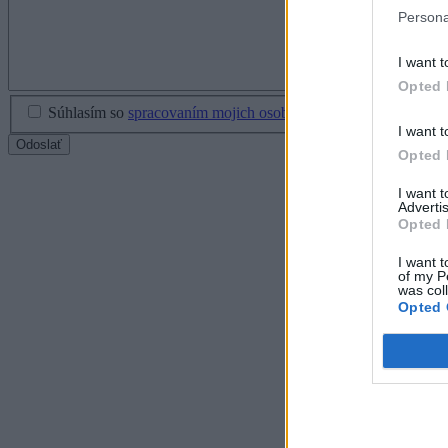
Persona
I want t
Opted 
Súhlasím so
spracovaním mojich osobných údajov
I want t
Odoslať
Opted 
I want 
Advertis
Opted 
I want t
of my P
was col
Opted 