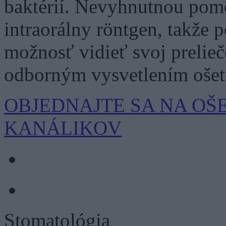
baktérií. Nevyhnutnou pomô
intraorálny röntgen, takže 
možnosť vidieť svoj prelie
odborným vysvetlením ošetr
OBJEDNAJTE SA NA O
KANÁLIKOV
Stomatológia